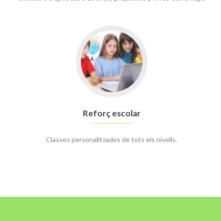
Go
to
Reforç
escolar
Reforç escolar
Classes personalitzades de tots els nivells.