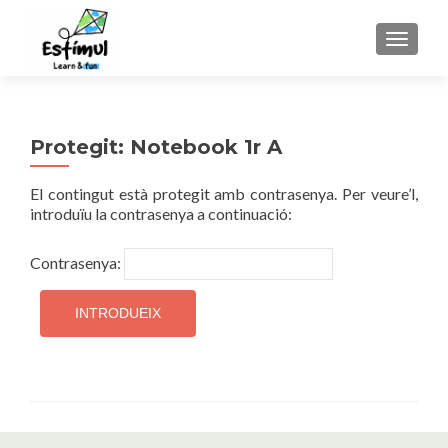
TOGGLE
Protegit: Notebook 1r A
El contingut està protegit amb contrasenya. Per veure’l,
introduïu la contrasenya a continuació:
Contrasenya: