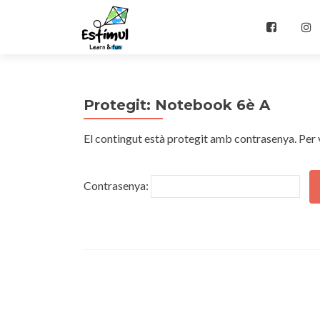
Skip
to
⠀
content
Protegit: Notebook 6è A
El contingut està protegit amb contrasenya. Per v
Contrasenya: