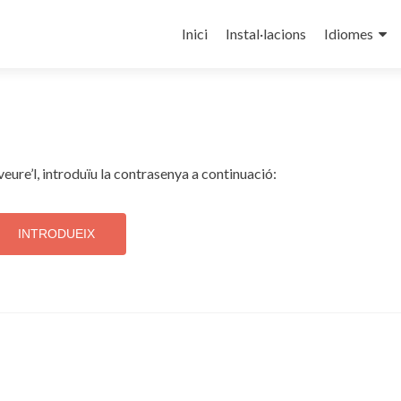
⠀⠀⠀⠀⠀⠀⠀⠀⠀⠀⠀⠀⠀⠀⠀⠀
Inici
Instal·lacions
Idiomes
eure’l, introduïu la contrasenya a continuació: