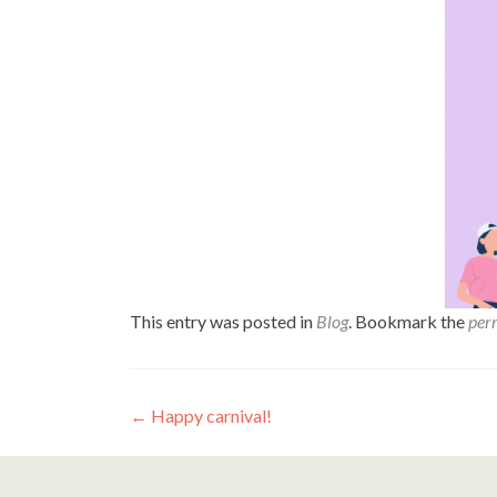
This entry was posted in
Blog
. Bookmark the
per
Navegació
←
Happy carnival!
d'entrades