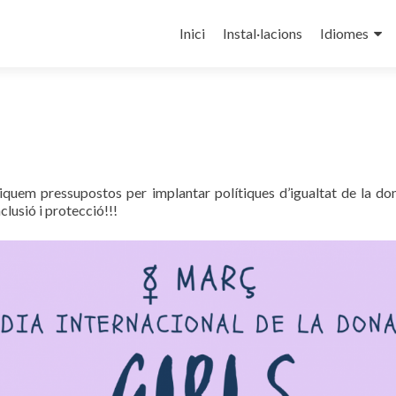
⠀⠀⠀⠀⠀⠀⠀⠀⠀⠀⠀⠀⠀⠀⠀⠀
Inici
Instal·lacions
Idiomes
diquem pressupostos per implantar polítiques d’igualtat de la d
lusió i protecció!!!