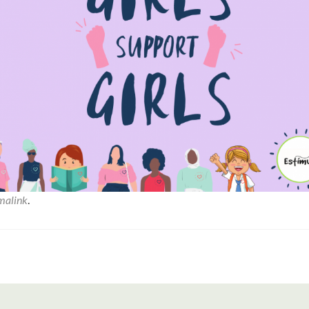
malink
.