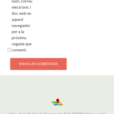
nom, correu
electrònic i
lloc web en
aquest
navegador
per a la
pròxima
vegada que
comenti.
Ctra. de la Pobla de Claramunt, 157, 08788 Vilanova del