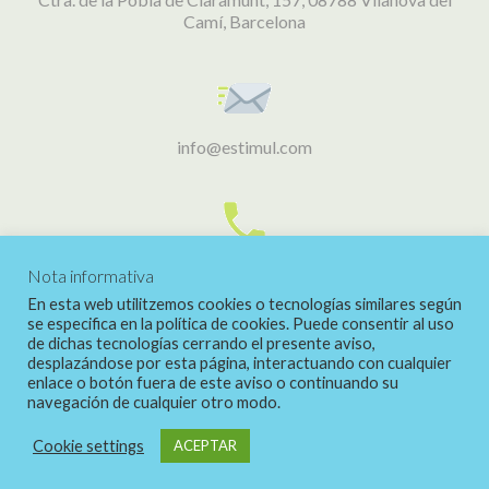
Camí, Barcelona
info@estimul.com
938 02 56 06
Nota informativa
En esta web utilitzemos cookies o tecnologías similares según
se especifica en la política de cookies. Puede consentir al uso
de dichas tecnologías cerrando el presente aviso,
desplazándose por esta página, interactuando con cualquier
Facebook
Instagram
enlace o botón fuera de este aviso o continuando su
link
link
navegación de cualquier otro modo.
Avís legal - Política de privacitat Estímul (Veure en
Cookie settings
ACEPTAR
apartat contacte) © Copyright 2019