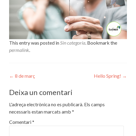
This entry was posted in
Sin categoría
. Bookmark the
permalink
.
Navegació
←
8 de març
Hello Spring!
→
d'entrades
Deixa un comentari
L'adreça electrònica no es publicarà.
Els camps
necessaris estan marcats amb
*
Comentari
*